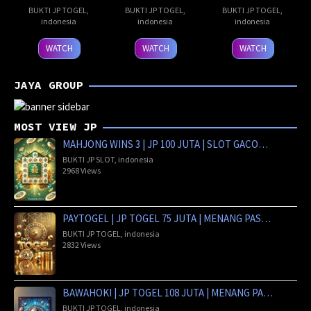
BUKTI JP TOGEL
,
BUKTI JP TOGEL
,
BUKTI JP TOGEL
,
indonesia
indonesia
indonesia
USERID
USERID
USERID
WATCH
WATCH
WATCH
:
:
:
MISA***H
MISA***H
MISA***H
JAYA GROUP
MOST VIEW JP
MAHJONG WINS 3 | JP 100 JUTA | SLOT GACO…
BUKTI JP SLOT
,
indonesia
2968 Views
PAYTOGEL | JP TOGEL 75 JUTA | MENANG PAS…
BUKTI JP TOGEL
,
indonesia
2832 Views
BAWAHOKI | JP TOGEL 108 JUTA | MENANG PA…
BUKTI JP TOGEL
,
indonesia